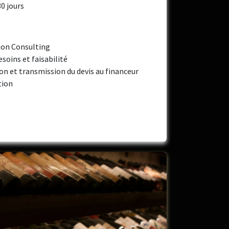
30 jours
rion Consulting
soins et faisabilité
on et transmission du devis au financeur
tion