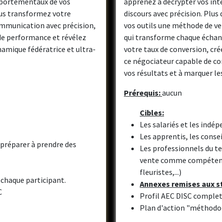
omportementaux de vos
apprenez à décrypter vos int
ous transformez votre
discours avec précision. Plus
ommunication avec précision,
vos outils une méthode de ve
de performance et révélez
qui transforme chaque échan
namique fédératrice et ultra-
votre taux de conversion, cr
ce négociateur capable de con
vos résultats et à marquer le
Prérequis:
aucun
Cibles:
Les salariés et les indé
Les apprentis, les conse
 préparer à prendre des
Les professionnels du ter
vente comme compétences
fleuristes,...)
 chaque participant.
Annexes remises aux st
C
Profil AEC DISC complet
Plan d'action "méthodo