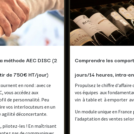
la méthode AEC DISC (2
Comprendre les comport
rtir de 750€ HT/jour)
jours/14 heures, intra-en
ournent en rond : avec ce
Propulsez le chiffre d'affair
, vous accédez aux
vos équipes aux fondamentaux
il de personnalité. Peu
vin à table et à emporter avec
ire vos interlocuteurs en un
Un module unique en France 
e agilité déconcertante.
l’adaptation des ventes selo
 pilotez-les ! En maîtrisant
tentez pas de communiquer,