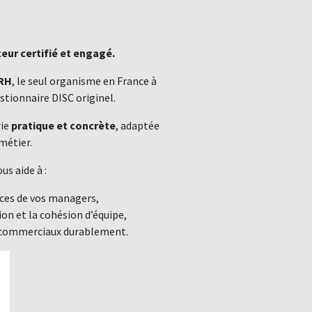
eur certifié et engagé.
 RH
, le seul organisme en France à
estionnaire DISC originel.
rie
pratique et concrète
, adaptée
métier.
us aide à :
ces de vos managers,
n et la cohésion d’équipe,
 commerciaux durablement.