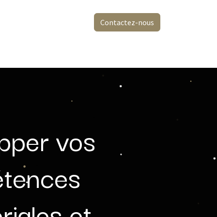
Contactez-nous
pper vos
tences
iales et