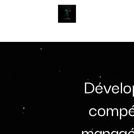
Accueil
Contactez-nous
Dévelo
compé
managér