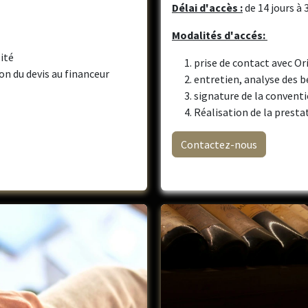
Délai d'accès :
de 14 jours à 
Modalités d'accés:
lité
prise de contact avec O
on du devis au financeur
entretien, analyse des be
signature de la conventi
Réalisation de la presta
Contactez-nous