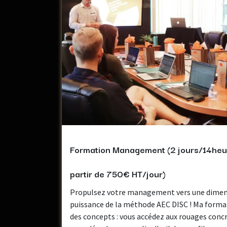
Formation Management (2 jours/14heure
partir de 750€ HT/jour)
Propulsez votre management vers une dimens
puissance de la méthode AEC DISC ! Ma format
des concepts : vous accédez aux rouages concr